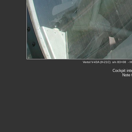
Vertol V-43A (H-21C) s/n 83+08 - 
Cockpit inte
Note 